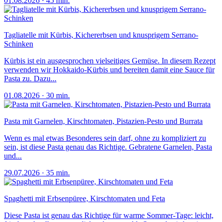
01.08.2026
·
45 min.
Tagliatelle mit Kürbis, Kichererbsen und knusprigem Serrano-
Schinken
Kürbis ist ein ausgesprochen vielseitiges Gemüse. In diesem Rezept
verwenden wir Hokkaido-Kürbis und bereiten damit eine Sauce für
Pasta zu. Dazu...
01.08.2026
·
30 min.
Pasta mit Garnelen, Kirschtomaten, Pistazien-Pesto und Burrata
Wenn es mal etwas Besonderes sein darf, ohne zu kompliziert zu
sein, ist diese Pasta genau das Richtige. Gebratene Garnelen, Pasta
und...
29.07.2026
·
35 min.
Spaghetti mit Erbsenpüree, Kirschtomaten und Feta
Diese Pasta ist genau das Richtige für warme Sommer-Tage: leicht,