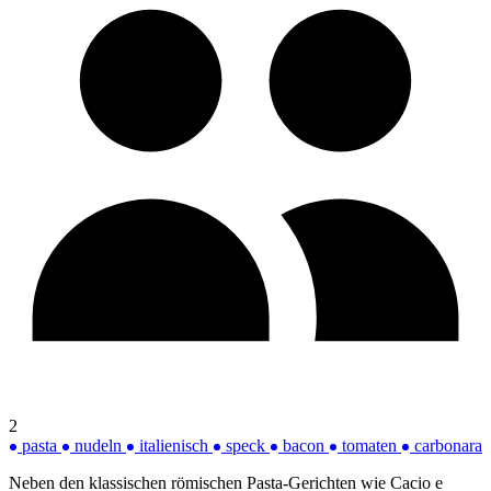
2
pasta
nudeln
italienisch
speck
bacon
tomaten
carbonara
Neben den klassischen römischen Pasta-Gerichten wie Cacio e