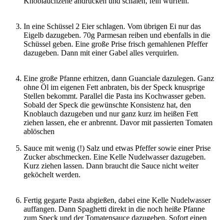
Knoblauchzehe andrücken und schälen, fein würfeln.
In eine Schüssel 2 Eier schlagen. Vom übrigen Ei nur das
Eigelb dazugeben. 70g Parmesan reiben und ebenfalls in die
Schüssel geben. Eine große Prise frisch gemahlenen Pfeffer
dazugeben. Dann mit einer Gabel alles verquirlen.
Eine große Pfanne erhitzen, dann Guanciale dazulegen. Ganz
ohne Öl im eigenen Fett anbraten, bis der Speck knusprige
Stellen bekommt. Parallel die Pasta ins Kochwasser geben.
Sobald der Speck die gewünschte Konsistenz hat, den
Knoblauch dazugeben und nur ganz kurz im heißen Fett
ziehen lassen, ehe er anbrennt. Davor mit passierten Tomaten
ablöschen
Sauce mit wenig (!) Salz und etwas Pfeffer sowie einer Prise
Zucker abschmecken. Eine Kelle Nudelwasser dazugeben.
Kurz ziehen lassen. Dann braucht die Sauce nicht weiter
geköchelt werden.
Fertig gegarte Pasta abgießen, dabei eine Kelle Nudelwasser
auffangen. Dann Spaghetti direkt in die noch heiße Pfanne
zum Speck und der Tomatensauce dazugeben. Sofort einen