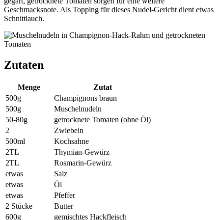
gegart, getrocknete Tomaten sorgen für eine weitere
Geschmacksnote. Als Topping für dieses Nudel-Gericht dient etwas
Schnittlauch.
Zutaten
Menge
Zutat
500g
Champignons braun
500g
Muschelnudeln
50-80g
getrocknete Tomaten (ohne Öl)
2
Zwiebeln
500ml
Kochsahne
2TL
Thymian-Gewürz
2TL
Rosmarin-Gewürz
etwas
Salz
etwas
Öl
etwas
Pfeffer
2 Stücke
Butter
600g
gemischtes Hackfleisch