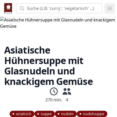
Suche
Men
Asiatische
Hühnersuppe mit
Glasnudeln und
knackigem Gemüse
270 min.
4
asiatisch
suppe
nudeln
nudelsuppe